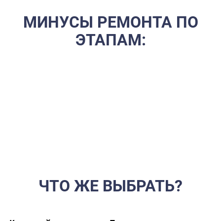
МИНУСЫ РЕМОНТА ПО
ЭТАПАМ:
Огромные затраты времени и сил. Вам постоянно нужно
быть в процессе: искать мастеров, встречать их,
закупать материалы, решать текущие проблемы.
«Стыковка» этапов и исполнителей. Электрик сделал
разводку, а штукатур её заделал? Плиточник винит
штукатура в неровных стенах. Ответственность
размыта.
Риск сорвать сроки. Если ваш мастер-универсал
заболел или ушел на другой объект, весь график
ремонта летит в тартарары.
ЧТО ЖЕ ВЫБРАТЬ?