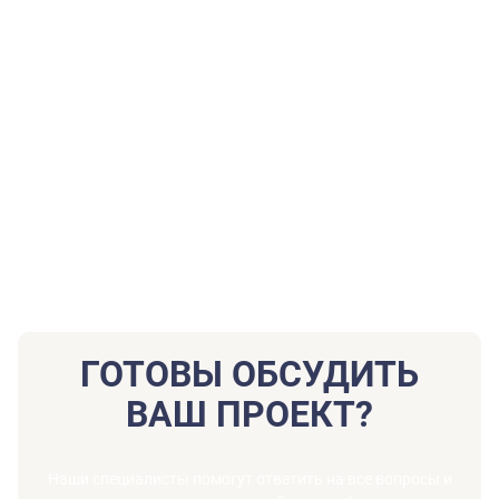
Выбирайте ремонт под ключ, если: цените свое время, не
хотите погружаться в технические детали, готовы
заплатить за единую ответственность и
гарантированный результат.
Выбирайте ремонт по этапам, если: у вас есть много
свободного времени, вы разбираетесь в ремонте или
хотите сэкономить, контролируя каждый рубль.
В Студии Честного Ремонта мы сделали ремонт под ключ по-
настоящему безопасным и комфортным для заказчика. Мы
берем на себя все риски и организационные хлопоты, чтобы
вы могли спокойно планировать свою жизнь и переезд в
новый дом.
ГОТОВЫ ОБСУДИТЬ
ВАШ ПРОЕКТ?
Наши специалисты помогут ответить на все вопросы и