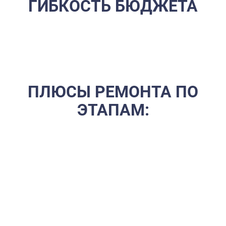
ГИБКОСТЬ БЮДЖЕТА
Что это такое? Вы сами выступаете в роли прораба: находите
отдельных мастеров на каждый вид работ (штукатур,
сантехник, плиточник), закупаете материалы и контролируете
процесс.
ПЛЮСЫ РЕМОНТА ПО
ЭТАПАМ:
Экономия денег. Вы можете сэкономить на работе,
находя мастеров с более низкими расценками, и на
материалах, покупая их по акциям.
Выбор лучших специалистов. Вы можете нанять самого
лучшего плиточника в Иваново и самого аккуратного
маляра, не привязываясь к одной бригаде.
Гибкость процесса. Вы можете вносить изменения в
процесс по ходу дела, растягивать ремонт на
длительное время в зависимости от бюджета.