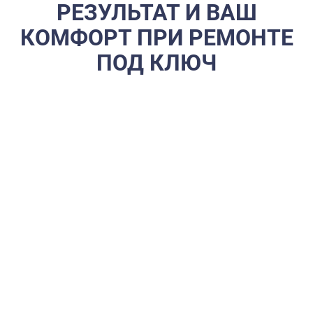
РЕЗУЛЬТАТ И ВАШ
КОМФОРТ ПРИ РЕМОНТЕ
ПОД КЛЮЧ
Многие минусы ремонта «под ключ» связаны с
недобросовестными подрядчиками. Мы в Студии Честного
Ремонта построили процесс так, чтобы вы получили все
плюсы без скрытых рисков.
Чем наш ремонт под ключ выгоден для вас:
Четкие и сжатые сроки. Мы работаем быстро и
слаженно, благодаря отлаженной логистике и команде
профессионалов. Например, однажды ремонт
евродвушки 50 м² мы сдали за рекордные 2 месяца, а
ремонт трехкомнатной квартиры — выполняем в
среднем за 6 месяцев.
Гарантия на все работы. Мы предоставляем
официальную гарантию на выполненные работы (от 1