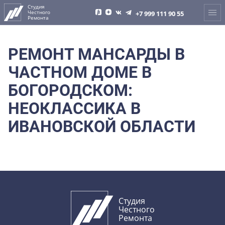
Перейти
Студия
Честного
к
+7 999 111 90 55
Ремонта
содержимому
РЕМОНТ МАНСАРДЫ В
ЧАСТНОМ ДОМЕ В
БОГОРОДСКОМ:
НЕОКЛАССИКА В
ИВАНОВСКОЙ ОБЛАСТИ
Студия
Честного
Ремонта