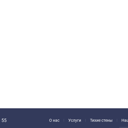
 55
О нас
Услуги
Тихие стены
На