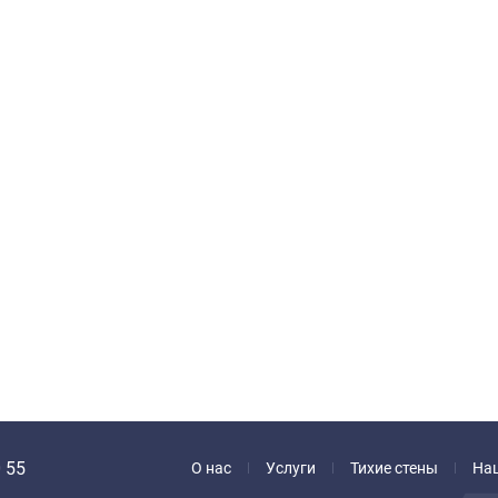
 55
О нас
Услуги
Тихие стены
На